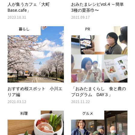
人が集うカフェ「大町
おみたまレシピvol.4 ～簡単
Base.cafe」
3種の栗茶巾〜
2023.10.31
2021.09.17
暮らし
PR
おすすめ桜スポット 小川エ
「おみたまくらし 食と農の
リア編
プログラム DAY３」
2021.03.12
2021.11.22
料理
グルメ