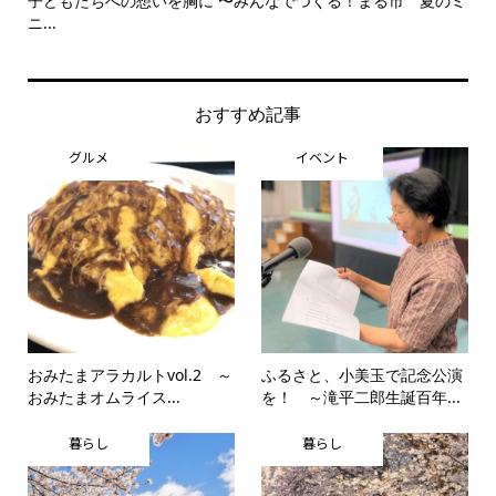
子どもたちへの想いを胸に 〜みんなでつくる！まる市 夏のミ
美
ニ...
思..
おすすめ記事
グルメ
イベント
おみたまアラカルトvol.2 ～
ふるさと、小美玉で記念公演
おみたまオムライス...
を！ ～滝平二郎生誕百年...
暮らし
暮らし