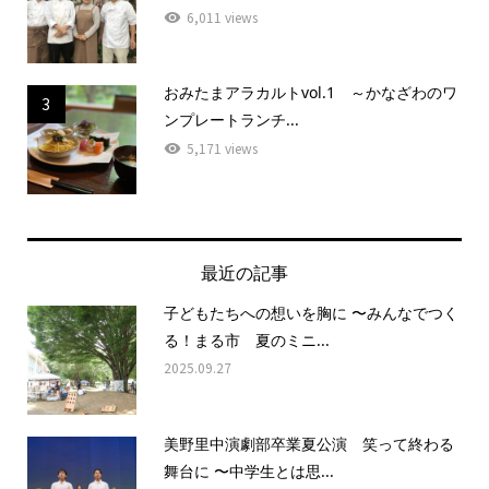
6,011 views
おみたまアラカルトvol.1 ～かなざわのワ
3
ンプレートランチ...
5,171 views
最近の記事
子どもたちへの想いを胸に 〜みんなでつく
る！まる市 夏のミニ...
2025.09.27
美野里中演劇部卒業夏公演 笑って終わる
舞台に 〜中学生とは思...