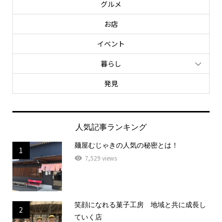
グルメ
お店
イベント
暮らし
発見
人気記事ランキング
麺屋むじゃきの人気の秘密とは！
1
7,529 views
笑顔になれる菓子工房 地域と共に成長し
2
ていく店