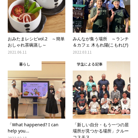
おみたまレシピvol.2 ～簡単
みんなが集う場所 ～ランチ
おしゃれ茶碗蒸し～
＆カフェ 木もれ陽(こもれび)
2021.06.11
2022.03.11
暮らし
学生による記事
「What happened? I can
「新しい自分・もう一つの居
help you...
場所が見つかる場所」クルー
コスモス...
2022.02.18