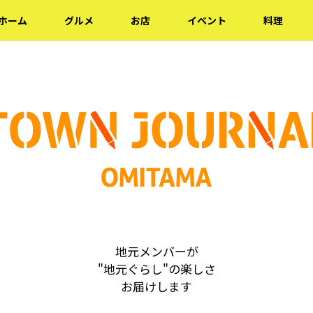
ホーム
グルメ
お店
イベント
料理
地元メンバーが
"地元ぐらし"の楽しさ
お届けします