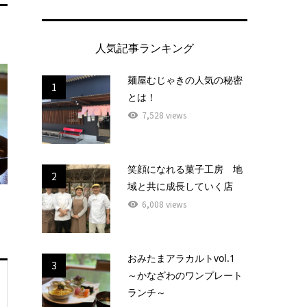
人気記事ランキング
麺屋むじゃきの人気の秘密
1
とは！
7,528 views
笑顔になれる菓子工房 地
2
域と共に成長していく店
6,008 views
おみたまアラカルトvol.1
3
～かなざわのワンプレート
ランチ～