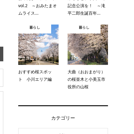
vol.2 ～おみたまオ
記念公演を！ ～滝
ムライス...
平二郎生誕百年...
暮らし
暮らし
おすすめ桜スポッ
大曲（おおまがり）
ト 小川エリア編
の桜並木と小美玉市
役所の山桜
カテゴリー