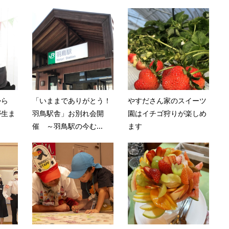
から
「いままでありがとう！
やすださん家のスイーツ
が生ま
羽鳥駅舎」お別れ会開
園はイチゴ狩りが楽しめ
催 ～羽鳥駅の今む...
ます