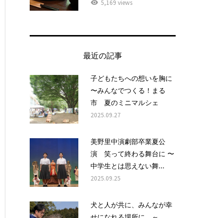
5,169 views
最近の記事
子どもたちへの想いを胸に
〜みんなでつくる！まる
市 夏のミニマルシェ
2025.09.27
美野里中演劇部卒業夏公
演 笑って終わる舞台に 〜
中学生とは思えない舞...
2025.09.25
犬と人が共に、みんなが幸
せになれる場所に ～